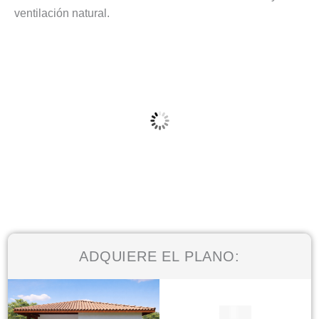
ventilación natural.
ADQUIERE EL PLANO:
El
El
$
220