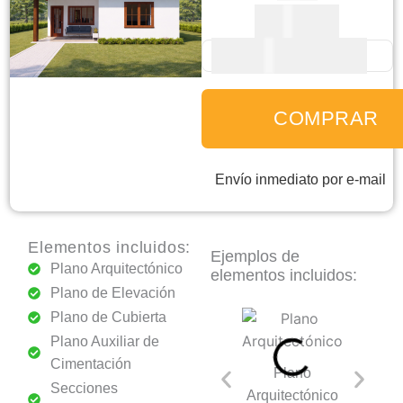
$
140
precio
precio
original
actual
United States dollar -
era:
es:
USD
P15i
$ 220.
$ 140.
-
Diseño
COMPRAR
de
Casa
Envío inmediato por e-mail
de
Campo
(Invertido)
Elementos incluidos:
cantidad
Ejemplos de
Plano Arquitectónico
elementos incluidos:
Plano de Elevación
Plano de Cubierta
Plano Auxiliar de
Cimentación
Plano
Secci
Secciones
Arquitectónico
Transve