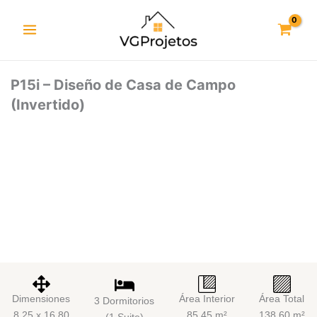
Ir
al
contenido
P15i – Diseño de Casa de Campo
(Invertido)
Dimensiones
Área Interior
Área Total
3 Dormitorios
8,25 x 16,80
85,45 m²
138,60 m²
(1 Suite)