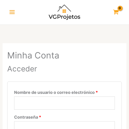
Ir
al
contenido
Obligatorio
Obligatorio
Obligatorio
Obligatorio
Obligatorio
Minha Conta
Acceder
Nombre de usuario o correo electrónico
*
Contraseña
*