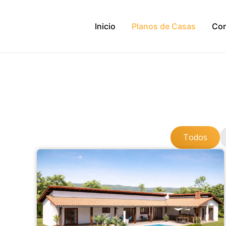
Ir
al
Inicio
Planos de Casas
Con
contenido
Todos