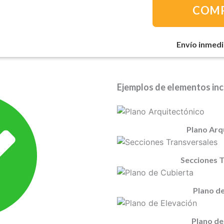
-
COM
Plano
de
Casa
Envío inmedi
de
Campo
con
Ejemplos de elementos inc
2
Dormitorios
cantidad
Plano Arq
Secciones 
Plano de
Plano de