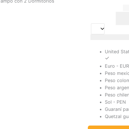
$
$
1
United States do
United Sta
Euro - EU
Peso mexi
Peso colo
Peso argen
Peso chile
Sol - PEN
Guaraní p
Quetzal g
P9