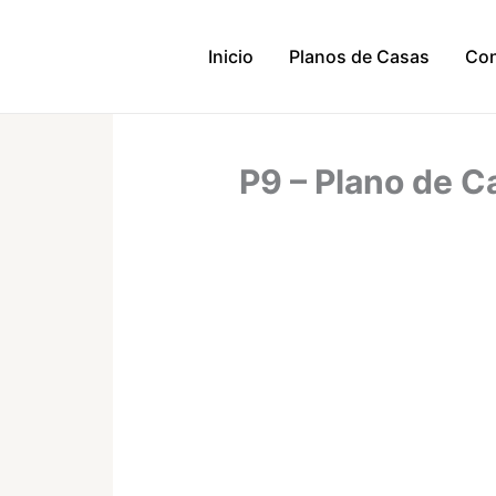
Ir
al
Inicio
Planos de Casas
Con
contenido
P9 – Plano de C