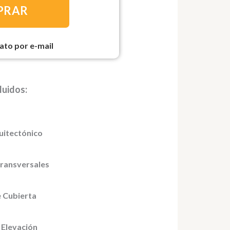
PRAR
ato por e-mail
luidos:
uitectónico
Transversales
 Cubierta​
 Elevación​