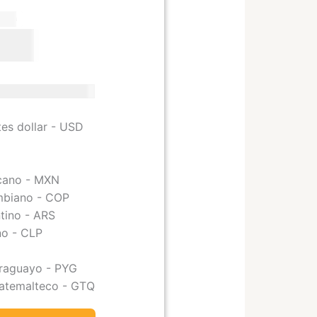
El
El
190
precio
precio
25
original
actual
era:
es:
$ 190.
$ 125.
llar - USD
tes dollar - USD
R
cano - MXN
mbiano - COP
tino - ARS
no - CLP
araguayo - PYG
uatemalteco - GTQ