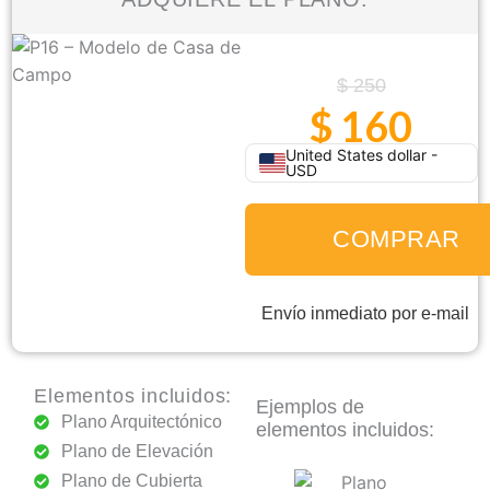
El
El
$
250
$
160
precio
precio
original
actual
United States dollar -
era:
es:
USD
P16
$ 250.
$ 160.
-
Modelo
COMPRAR
de
Casa
Envío inmediato por e-mail
de
Campo
cantidad
Elementos incluidos:
Ejemplos de
Plano Arquitectónico
elementos incluidos:
Plano de Elevación
Plano de Cubierta