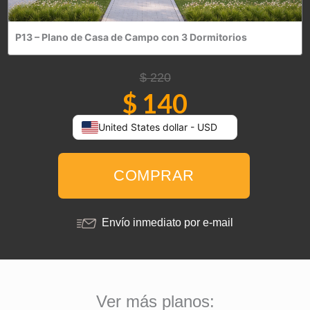
P13 – Plano de Casa de Campo con 3 Dormitorios
El
El
$
220
precio
precio
$
140
original
actual
era:
es:
United States dollar - USD
$ 220.
$ 140.
P13
-
Plano
COMPRAR
de
Casa
Envío inmediato por e-mail
de
Campo
con
3
Dormitorios
Ver más planos: