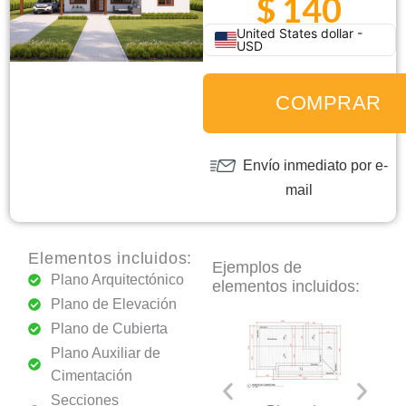
$
140
original
actual
United States dollar -
era:
es:
USD
P13
$ 220.
$ 140.
-
Plano
COMPRAR
de
Casa
Envío inmediato por e-
de
Campo
mail
con
3
Elementos incluidos:
Dormitorios
Ejemplos de
Plano Arquitectónico
cantidad
elementos incluidos:
Plano de Elevación
Plano de Cubierta
Plano Auxiliar de
Cimentación
Secciones
Secciones
Plano