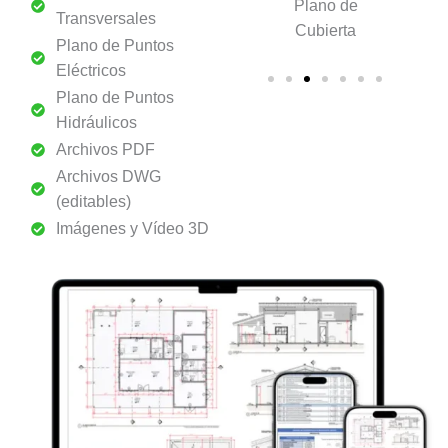
Transversales
de
Plano
Plano de
Transversales
Elevac
ción
Arquitectónico
Cubierta​
Plano de Puntos
Eléctricos
Plano de Puntos
Hidráulicos
Archivos PDF
Archivos DWG
(editables)
Imágenes y Vídeo 3D