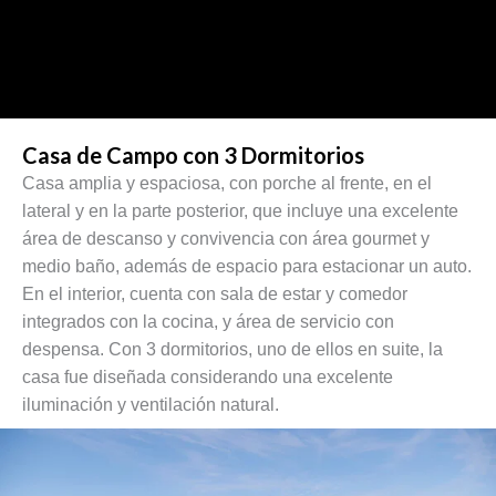
Casa de Campo con 3 Dormitorios
Casa amplia y espaciosa, con porche al frente, en el
lateral y en la parte posterior, que incluye una excelente
área de descanso y convivencia con área gourmet y
medio baño, además de espacio para estacionar un auto.
En el interior, cuenta con sala de estar y comedor
integrados con la cocina, y área de servicio con
despensa. Con 3 dormitorios, uno de ellos en suite, la
casa fue diseñada considerando una excelente
iluminación y ventilación natural.