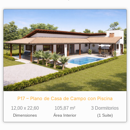
cantidad
P17 – Plano de Casa de Campo con Piscina
12,00 x 22,60
105,87 m²
3 Dormitorios
Dimensiones
Área Interior
(1 Suite)