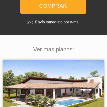
Casa
COMPRAR
de
Campo
Envío inmediato por e-mail
con
3
Dormitorios
cantidad
Ver más planos: