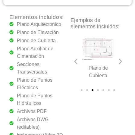
Dormitorios
cantidad
Elementos incluidos:
Ejemplos de
Plano Arquitectónico
elementos incluidos:
Plano de Elevación
Plano de Cubierta
Plano Auxiliar de
Cimentación
Secciones
Secciones
Plano de
Transversales
Plano
Plano de
Transversales
Elevación​
itectónico
Cubierta​
Plano de Puntos
E
Eléctricos
Plano de Puntos
Hidráulicos
Archivos PDF
Archivos DWG
(editables)