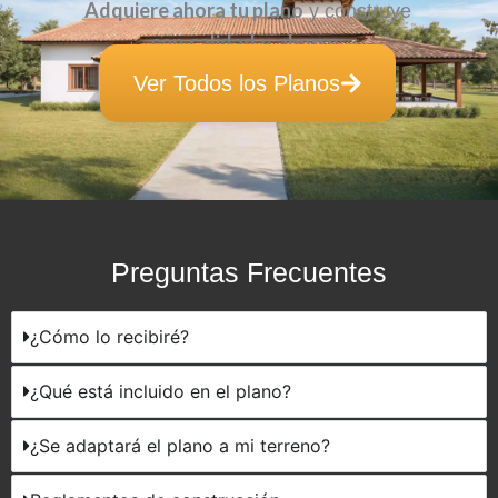
Adquiere ahora tu plano
y construye
calidad
ahorro:
con
y
Ver Todos los Planos
Preguntas Frecuentes
¿Cómo lo recibiré?
¿Qué está incluido en el plano?
¿Se adaptará el plano a mi terreno?